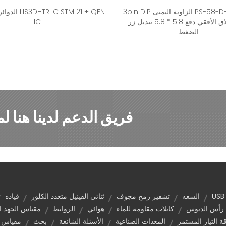
PS-58-D-RA-3P-E الزاوية اليمنى 3pin DIP
R IC STM 21 + QFN
نوع الإغلاق الأفقي دفع 5.8 * 5.8 تبديل زر
IC
الضغط
فريق الدعم لدينا هنا لمساع
السعه
تشفير رمح مجوف
ثنائي الفينيل متعدد الكلور
قياده
رأس الدبوس
كابلات مقاومة للماء
هوائي
الروابط
مقياس الجهد ا
التيار المستمر
المعدات الصناعية
الأسئلة الشائعة
بحث
مقياس ا