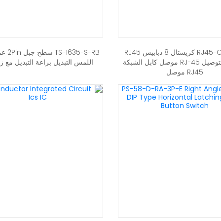
RJ45-CA8P8C كريستال 8 دبابيس RJ45
635-S-RB
وحدات التوصيل RJ-45 موصل كابل الشبكة
اللمس التبديل براعة التبديل مع ز
RJ45 موصل