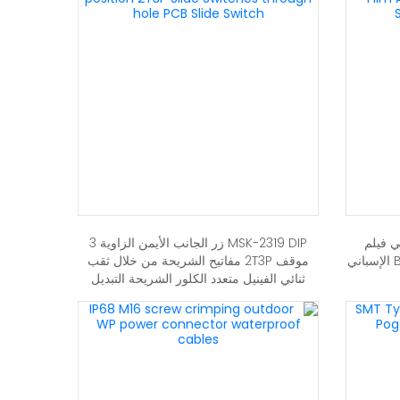
بي فيلم
MSK-2319 DIP زر الجانب الأيمن الزاوية 3
الكربون قابل للتعديل المقاومة B50K الإسباني
موقف 2T3P مفاتيح الشريحة من خلال ثقب
ثنائي الفينيل متعدد الكلور الشريحة التبديل