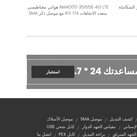
LIS3DHT الدوائر المتكاملة
AM4000-35155B 4G LTE هوائي مغناطيسي
متعدد الاتجاهات RG 174 مع موصل ذكر SMA
دتك 24 * 7.
استخبار
كشف التبديل
موصل SMA
موصل الأسلاك
لإسباني
مقياس الجهد الدوار
كابل شحن USB
لجهد المنزلق
براعة التبديل
كابل PEX
اتصل بنا