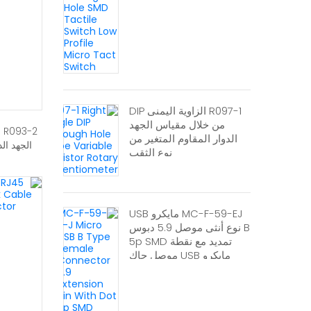
R097-1 الزاوية اليمنى DIP
من خلال مقياس الجهد
الدوار المقاوم المتغير من
الجهد ال
نوع الثقب
MC-F-59-EJ مايكرو USB
B نوع أنثى موصل 5.9 دبوس
تمديد مع نقطة 5p SMD
مايكرو USB موصل جاك
أوعية موصل