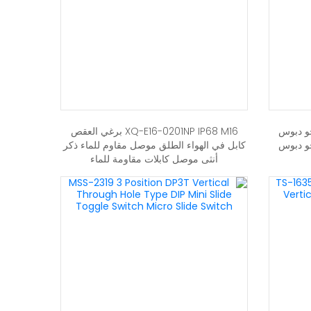
وجو دبوس
XQ-E16-0201NP IP68 M16 برغي العقص
جو دبوس
كابل في الهواء الطلق موصل مقاوم للماء ذكر
أنثى موصل كابلات مقاومة للماء