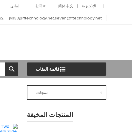
الإنكليزية
简体中文
한국어
الماني
62
jys33@fftechnology.net
,
seven@fftechnology.net
قائمة الفئات
>
منتجات
المنتجات المخيفة