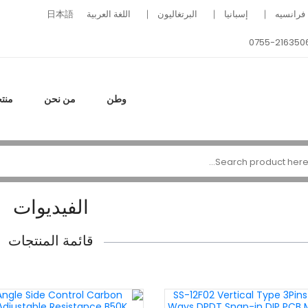
فرانسيه
إسبانيا
البرتغاليون
اللغة العربية
日本語
0755-216350
وطن
من نحن
منت
الفيديوات
قائمة المنتجات