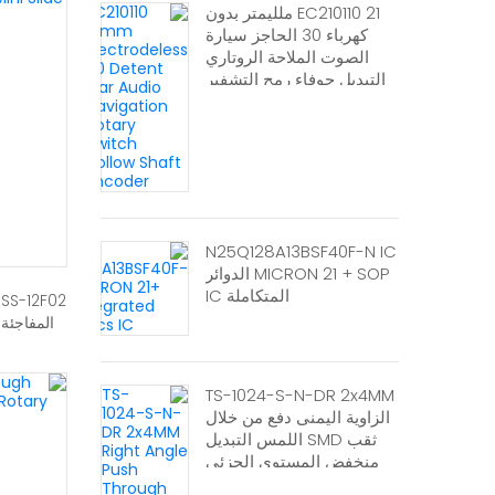
EC210110 21 ملليمتر بدون
كهرباء 30 الحاجز سيارة
الصوت الملاحة الروتاري
التبديل جوفاء رمح التشفير
N25Q128A13BSF40F-N IC
MICRON 21 + SOP الدوائر
المتكاملة IC
TS-1024-S-N-DR 2x4MM
الزاوية اليمنى دفع من خلال
ثقب SMD اللمس التبديل
منخفض المستوى الجزئي
براعة التبديل