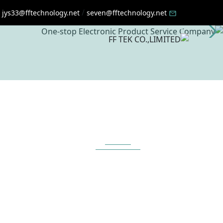
واحدة
/
jys33@fftechnology.net
seven@fftechnology.net
الابتكار في مهنة التركيز
إقرأ المزيد
المكونات الإلكترونية
يمك
يمكننا تصنيع وبيع جميع أنواع
من 
المكونات الإلكترونية ، بما
ال
في ذلك المفاتيح والمقابس
ا
والموصلات والتشفير
الم
ومقياس الجهد والمكونات