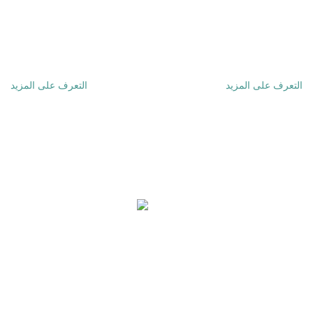
الطاقة DC وكابل I-PEX وما
المواصفات.
إلى ذلك.
التعرف على المزيد
التعرف على المزيد
لوحات ثنائي الفينيل متعدد الكلور ، وتصنيع