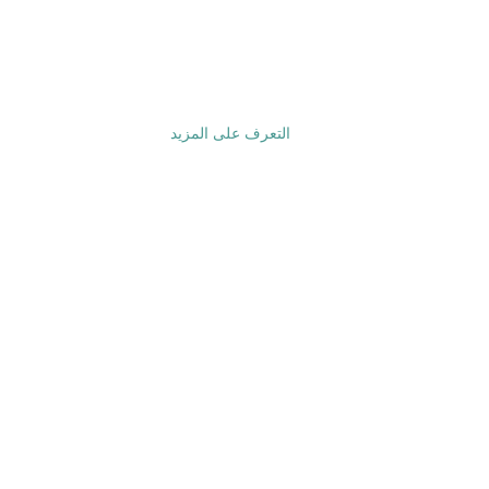
معالجة ثنائي الفينيل متعدد
الكلور عالية الجودة.
التعرف على المزيد