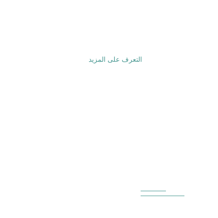
النشطة والمكونات السلبية.
التعرف على المزيد
من نحن
FF TEK CO.، LIMITED هي خدمة الشباك الواحد من تصنيع 