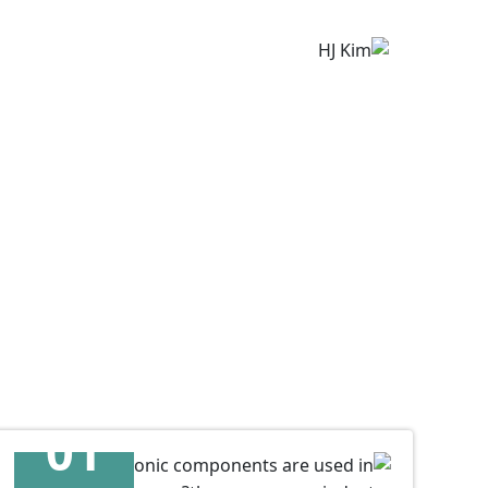
إتش جيه كيم
01