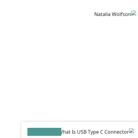
ناتاليا ولفسون
03