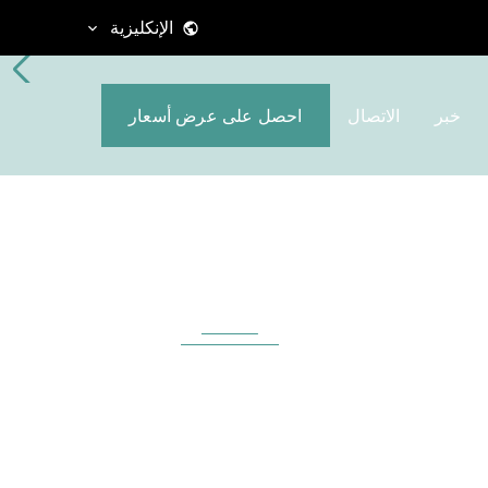
الإنكليزية
خبر
الاتصال
احصل على عرض أسعار
د
تجميع ثنائي الفينيل
متعدد الكلور
نحن خبراء في تجميع
المنتجات عالية المزيج
والحجم المنخفض
ئي
والمتوسط والموثوقية
دة
العالية. تقديم خدمات