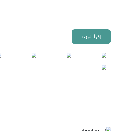
المكونات الإلكترونية BOM والمشتريات وشركة تجميع ثنائي الفينيل متعدد الكلور ،
تأسست في عام 2011 ، لدينا أكثر من 10 س
الصلة. تلتزم شركتنا بالإصلاح والابتكار للتكيف مع الطلب المتغير في
إقرأ المزيد