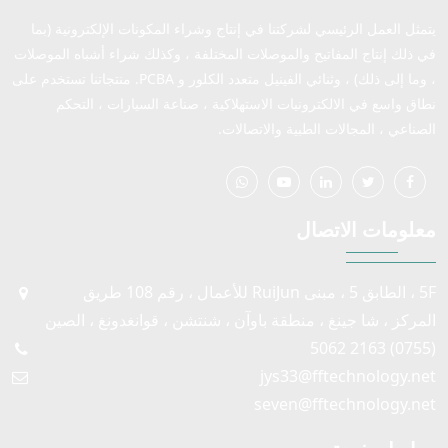
يتمثل العمل الرئيسي لشركتنا في إنتاج وشراء المكونات الإلكترونية (بما
في ذلك إنتاج المفاتيح والموصلات المختلفة ، وكذلك شراء أشباه الموصلات
، وما إلى ذلك) ، وثنائي الفينيل متعدد الكلور و PCBA. منتجاتنا تستخدم على
نطاق واسع في الالكترونيات الاستهلاكية ، صناعة السيارات ، التحكم
الصناعي ، المجالات الطبية والاتصالات.
معلومات الاتصال
5F ، الطابق 5 ، مبنى RuiJun للأعمال ، رقم 108 طريق
المركز ، شا جينغ ، منطقة باوآن ، شنتشن ، قوانغدونغ ، الصين
(0755) 2163 5062
jys33@fftechnology.net
seven@fftechnology.net