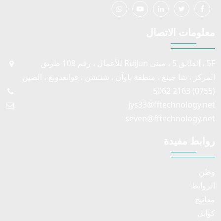
معلومات الاتصال
5F ، الطابق 5 ، مبنى RuiJun للأعمال ، رقم 108 طريق
المركز ، شا جينغ ، منطقة باوآن ، شنتشن ، قوانغدونغ ، الصين
(0755) 2163 5062
jys33@fftechnology.net
seven@fftechnology.net
روابط مفيدة
وطن
الروابط
مفاتيح
كوابل