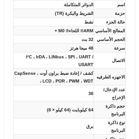
اسم
الدوائر المتكاملة
حزمة
الشريط والبكرة (TR)
حالة الجزء
نشط
المعالج الأساسي
ARM® اللحاء® M0 +
الحجم الأساسي
32 بت
سرعة
48 ميجا هرتز
I²C ، IrDA ، LINbus ، SPI ، UART /
الاتصال
USART
كشف / إعادة ضبط براون أوت ، CapSense
الاجهزه الطرفيه
، LCD ، POR ، PWM ، WDT
عدد الإدخال/
36
الإخراج
حجم ذاكرة
64 كيلوبايت (64 كيلو × 8)
البرنامج
نوع ذاكرة
برق
البرنامج