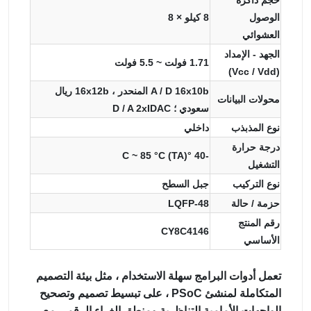
حجم ذاكرة
الوصول
8 كيلو × 8
العشوائي
الجهد - الإمداد
1.71 فولت ~ 5.5 فولت
(Vcc / Vdd)
A / D 16x10b المنحدر ، 16x12b ريال
محولات البيانات
سعودي ؛ D / A 2xIDAC
نوع المذبذب
داخلي
درجة حرارة
-40 °C ~ 85 °C (TA)
التشغيل
نوع التركيب
جبل السطح
حزمة / حالة
48-LQFP
رقم المنتج
CY8C4146
الأساسي
تعمل أدوات البرامج سهلة الاستخدام ، مثل بيئة التصميم
المتكاملة لمنشئ PSoC ، على تبسيط تصميم وتصحيح
الواجهات الأمامية التناظرية ومنطق الغراء الرقمي مع