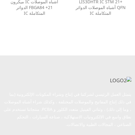
LIS3DHTR IC STM 21+
أشباه الموصلات IC ميكرون
QFN أشباه الموصلات الدوائر
21+ FBGA84 الدوائر
المتكاملة IC
المتكاملة IC
يتمثل العمل الرئيسي لشركتنا في إنتاج وشراء المكونات الإلكترونية (بما
في ذلك إنتاج المفاتيح والموصلات المختلفة ، وكذلك شراء أشباه الموصلات
، وما إلى ذلك) ، وثنائي الفينيل متعدد الكلور و PCBA. منتجاتنا تستخدم على
نطاق واسع في الالكترونيات الاستهلاكية ، صناعة السيارات ، التحكم
الصناعي ، المجالات الطبية والاتصالات.